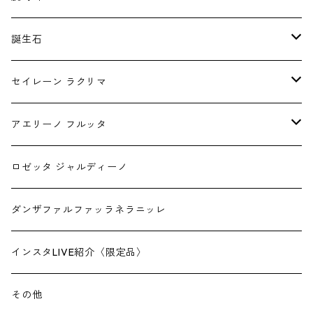
誕生石
1月
セイレーン ラクリマ
2月
ピアス
アエリーノ フルッタ
3月
チャーム
1.5mm幅
ロゼッタ ジャルディーノ
4月
2.0mm幅
ダンザファルファッラネラニッレ
5月
インスタLIVE紹介〈限定品〉
6月
その他