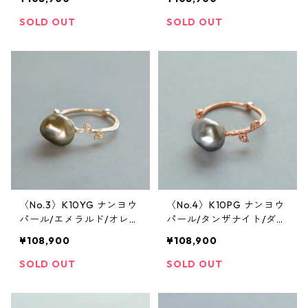
イヤ/グリーンガーネット
イヤ/グリーンガーネット
リング
リング
SOLD OUT
SOLD OUT
〈No.3〉K10YG ナンヨウ
〈No.4〉K10PG ナンヨウ
パール/エメラルド/オレン
パール/タンザナイト/ダイ
ジサファイア/ローズカッ
ヤ/ローズカットダイヤ/ブ
¥108,900
¥108,900
トダイヤ/ブラウンダイヤ
ルームーンストーン リン
リング
グ
SOLD OUT
SOLD OUT