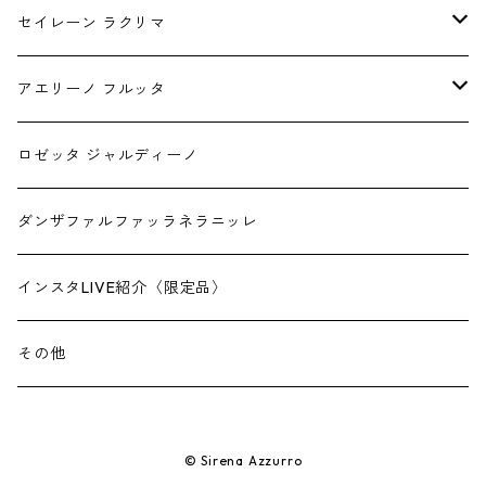
1月
セイレーン ラクリマ
2月
ピアス
アエリーノ フルッタ
3月
チャーム
1.5mm幅
ロゼッタ ジャルディーノ
4月
2.0mm幅
ダンザファルファッラネラニッレ
5月
インスタLIVE紹介〈限定品〉
6月
その他
7月
© Sirena Azzurro
8月