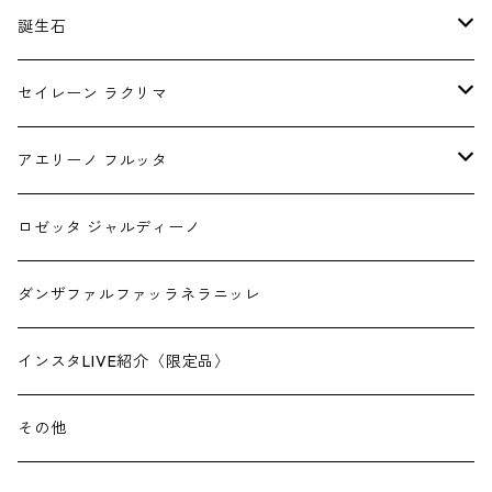
誕生石
1月
セイレーン ラクリマ
2月
ピアス
アエリーノ フルッタ
3月
チャーム
1.5mm幅
ロゼッタ ジャルディーノ
4月
2.0mm幅
ダンザファルファッラネラニッレ
5月
インスタLIVE紹介〈限定品〉
6月
その他