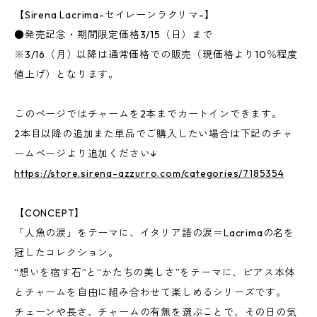
【Sirena Lacrima-セイレーンラクリマ-】
●発売記念・期間限定価格3/15（日）まで
※3/16（月）以降は通常価格での販売（現価格より10％程度
値上げ）となります。
このページではチャームを2本までカートインできます。
2本目以降の追加また単品でご購入したい場合は下記のチャ
ームページより追加ください↓
https://store.sirena-azzurro.com/categories/7185354
【CONCEPT】
「人魚の涙」をテーマに、イタリア語の涙＝Lacrimaの名を
冠したコレクション。
“想いを宿す石”と“かたちの美しさ”をテーマに、ピアス本体
とチャームを自由に組み合わせて楽しめるシリーズです。
チェーンや長さ、チャームの有無を選ぶことで、その日の気