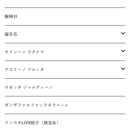
腕時計
誕生石
1月
セイレーン ラクリマ
2月
ピアス
アエリーノ フルッタ
3月
チャーム
1.5mm幅
ロゼッタ ジャルディーノ
4月
2.0mm幅
ダンザファルファッラネラニッレ
5月
インスタLIVE紹介〈限定品〉