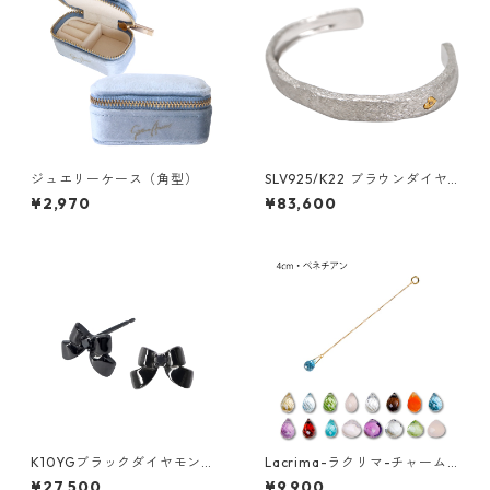
ジュエリーケース（角型）
SLV925/K22 ブラウンダイヤ
バングル（細）
¥2,970
¥83,600
K10YGブラックダイヤモンド
Lacrima-ラクリマ-チャーム
ピアス
（ベネチアン）
¥27,500
¥9,900