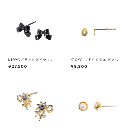
K10YGブラックダイヤモンド
K10YG しずくメタル ピアス
ピアス
（スタッド）
¥27,500
¥8,800