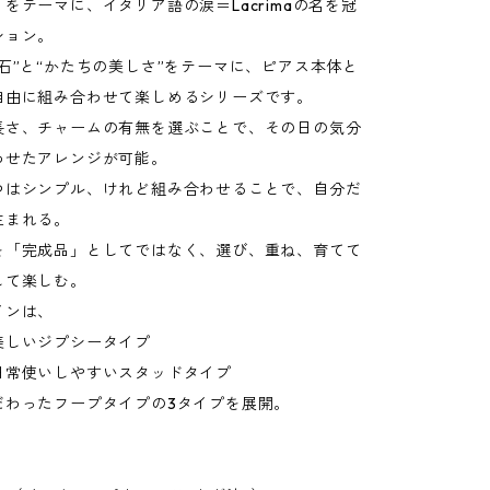
をテーマに、イタリア語の涙＝Lacrimaの名を冠
ション。
石”と“かたちの美しさ”をテーマに、ピアス本体と
自由に組み合わせて楽しめるシリーズです。
長さ、チャームの有無を選ぶことで、その日の気分
わせたアレンジが可能。
つはシンプル、けれど組み合わせることで、自分だ
生まれる。
を「完成品」としてではなく、選び、重ね、育てて
して楽しむ。
インは、
美しいジプシータイプ
日常使いしやすいスタッドタイプ
だわったフープタイプの3タイプを展開。
】