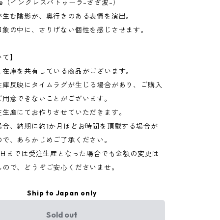
ature（インクレスパトゥーラ-さざ波-）
が生む陰影が、奥行きのある表情を演出。
印象の中に、さりげない個性を感じさせます。
いて】
と在庫を共有している商品がございます。
在庫反映にタイムラグが生じる場合があり、ご購入
ご用意できないことがございます。
注生産にてお作りさせていただきます。
場合、納期に約1か月ほどお時間を頂戴する場合が
ので、あらかじめご了承ください。
15日までは受注生産となった場合でも金額の変更は
んので、どうぞご安心くださいませ。
Ship to Japan only
Sold out