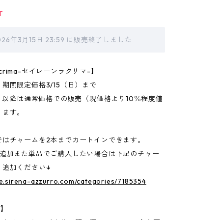
T
026年3月15日 23:59 に販売終了しました
 Lacrima-セイレーンラクリマ-】
期間限定価格3/15（日）まで
月）以降は通常価格での販売（現価格より10％程度値
ります。
ではチャームを2本までカートインできます。
の追加また単品でご購入したい場合は下記のチャー
り追加ください↓
re.sirena-azzurro.com/categories/7185354
T】