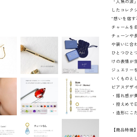
「人魚の涙」
したコレク
“想いを宿す
チャームを
チェーンや
や装いに合
ひとつひと
けの表情が
ジュエリー
いくものと
ピアスデザ
・揺れ感が
・控えめで
・造形にこ
【商品特徴