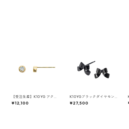
ス
【受注生産】K10YG アクア
K10YGブラックダイヤモン
マリン ピアス（スタッド）
ド ピアス
¥12,100
¥27,500