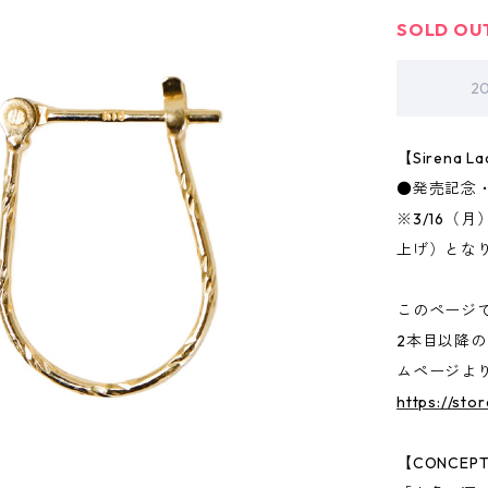
SOLD OU
2
【Sirena
●発売記念・
※3/16（
上げ）とな
このページ
2本目以降
ムページよ
https://sto
【CONCEP