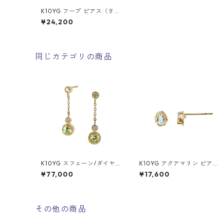
K10YG フープ ピアス（さざ
波）
¥24,200
同じカテゴリの商品
K10YG スフェーン/ダイヤモ
K10YG アクアマリン ピア
ンド（0.04ct） ピアス
（スタッド）
¥77,000
¥17,600
その他の商品