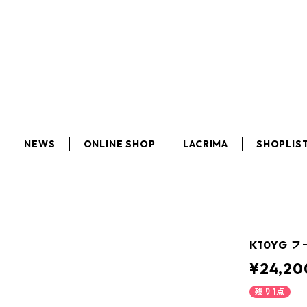
NEWS
ONLINE SHOP
LACRIMA
SHOPLIS
K10YG 
¥24,20
残り1点