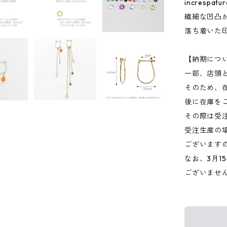
incresp
繊細な凹凸
落ち着いた
【納期につ
一部、店頭
そのため、
後に在庫を
その際は受
受注生産の
ございます
なお、3月
ございませ