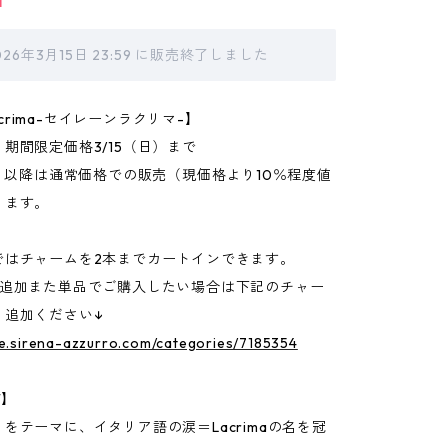
T
026年3月15日 23:59 に販売終了しました
 Lacrima-セイレーンラクリマ-】
期間限定価格3/15（日）まで
月）以降は通常価格での販売（現価格より10％程度値
ります。
ではチャームを2本までカートインできます。
の追加また単品でご購入したい場合は下記のチャー
り追加ください↓
re.sirena-azzurro.com/categories/7185354
T】
をテーマに、イタリア語の涙＝Lacrimaの名を冠