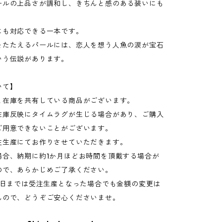
ールの上品さが調和し、きちんと感のある装いにも
にも対応できる一本です。
をたたえるパールには、恋人を想う人魚の涙が宝石
いう伝説があります。
いて】
と在庫を共有している商品がございます。
在庫反映にタイムラグが生じる場合があり、ご購入
ご用意できないことがございます。
注生産にてお作りさせていただきます。
場合、納期に約1か月ほどお時間を頂戴する場合が
ので、あらかじめご了承ください。
15日までは受注生産となった場合でも金額の変更は
んので、どうぞご安心くださいませ。