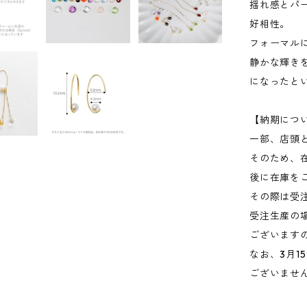
揺れ感とパ
好相性。
フォーマル
静かな輝き
になったと
【納期につ
一部、店頭
そのため、
後に在庫を
その際は受
受注生産の
ございます
なお、3月
ございませ