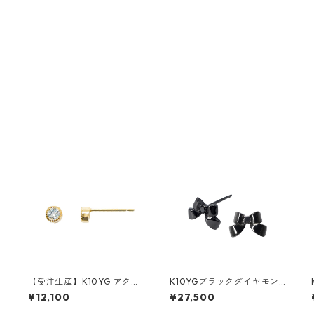
ス
【受注生産】K10YG アクア
K10YGブラックダイヤモン
マリン ピアス（スタッド）
ド ピアス
¥12,100
¥27,500