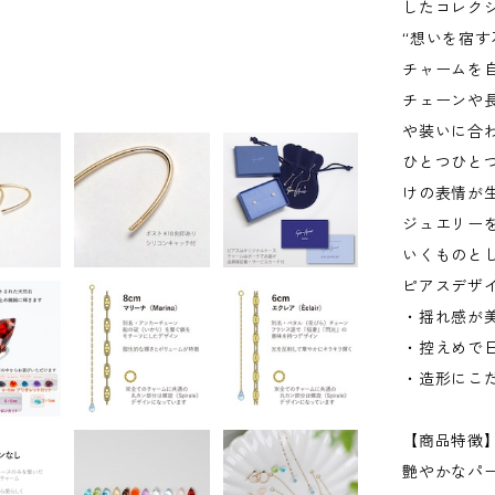
したコレク
“想いを宿す
チャームを
チェーンや
や装いに合
ひとつひと
けの表情が
ジュエリー
いくものと
ピアスデザ
・揺れ感が
・控えめで
・造形にこ
【商品特徴
艶やかなパ