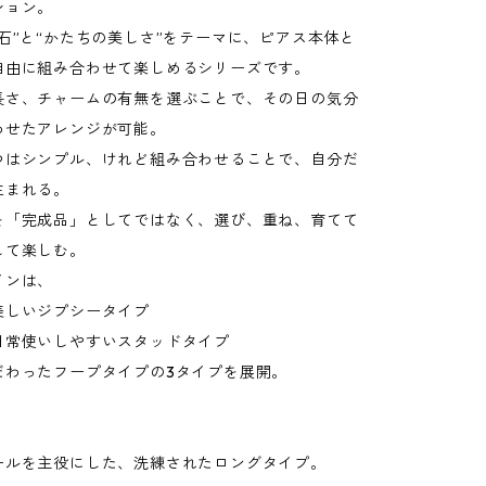
ション。
石”と“かたちの美しさ”をテーマに、ピアス本体と
自由に組み合わせて楽しめるシリーズです。
長さ、チャームの有無を選ぶことで、その日の気分
わせたアレンジが可能。
つはシンプル、けれど組み合わせることで、自分だ
生まれる。
を「完成品」としてではなく、選び、重ね、育てて
して楽しむ。
インは、
美しいジプシータイプ
日常使いしやすいスタッドタイプ
だわったフープタイプの3タイプを展開。
】
ールを主役にした、洗練されたロングタイプ。