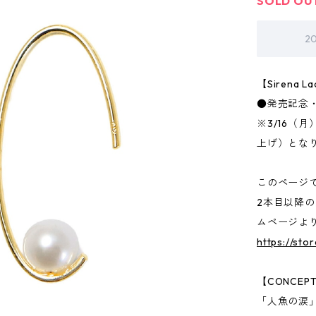
SOLD OU
2
【Sirena
●発売記念・
※3/16（
上げ）とな
このページ
2本目以降
ムページよ
https://sto
【CONCEP
「人魚の涙」