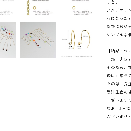
りと。
アクアマリ
石になった
たびに軽や
シンプルな
【納期につ
一部、店頭
そのため、
後に在庫を
その際は受
受注生産の
ございます
なお、3月
ございませ