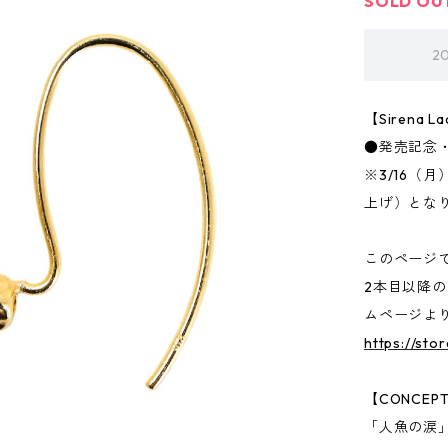
SOLD OU
2
【Sirena
●発売記念・
※3/16（
上げ）とな
このページ
2本目以降
ムページよ
https://sto
【CONCEP
「人魚の涙」