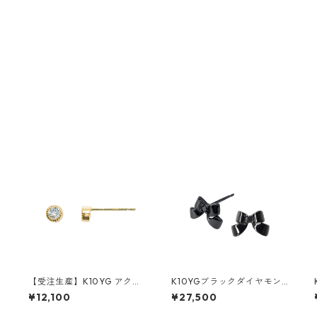
ス
【受注生産】K10YG アクア
K10YGブラックダイヤモン
マリン ピアス（スタッド）
ド ピアス
¥12,100
¥27,500