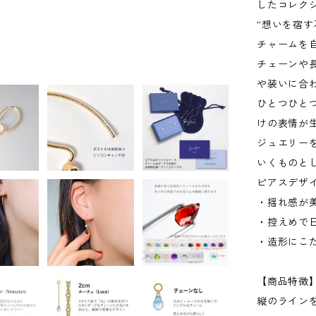
したコレク
“想いを宿す
チャームを
チェーンや
や装いに合
ひとつひと
けの表情が
ジュエリー
いくものと
ピアスデザ
・揺れ感が
・控えめで
・造形にこ
【商品特徴
縦のライン