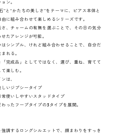
ション。
石”と“かたちの美しさ”をテーマに、ピアス本体と
自由に組み合わせて楽しめるシリーズです。
長さ、チャームの有無を選ぶことで、その日の気分
わせたアレンジが可能。
つはシンプル、けれど組み合わせることで、自分だ
生まれる。
を「完成品」としてではなく、選び、重ね、育てて
して楽しむ。
インは、
美しいジプシータイプ
日常使いしやすいスタッドタイプ
だわったフープタイプの3タイプを展開。
】
を強調するロングシルエットで、顔まわりをすっき