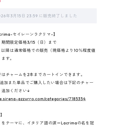
T
026年3月15日 23:59 に販売終了しました
 Lacrima-セイレーンラクリマ-】
期間限定価格3/15（日）まで
月）以降は通常価格での販売（現価格より10％程度値
ります。
ではチャームを2本までカートインできます。
の追加また単品でご購入したい場合は下記のチャー
り追加ください↓
re.sirena-azzurro.com/categories/7185354
T】
をテーマに、イタリア語の涙＝Lacrimaの名を冠