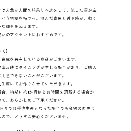
ンは人魚が人間の船乗りへ恋をして、流した涙が宝
という物語を持つ石。澄んだ青色と透明感が、動く
かな輝きを添えます。
装いのアクセントにおすすめです。
いて】
と在庫を共有している商品がございます。
在庫反映にタイムラグが生じる場合があり、ご購入
ご用意できないことがございます。
注生産にてお作りさせていただきます。
場合、納期に約1か月ほどお時間を頂戴する場合が
ので、あらかじめご了承ください。
15日までは受注生産となった場合でも金額の変更は
んので、どうぞご安心くださいませ。