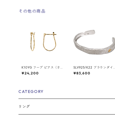
その他の商品
K10YG フープ ピアス（さざ
SLV925/K22 ブラウンダイ
波）
ヤ バングル（細）
¥24,200
¥83,600
CATEGORY
リング